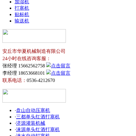
加湿机
打塞机
贴标机
输送机
安丘市华夏机械制造有限公司
24小时在线咨询客服：
张经理 15662562758
李经理 18653668101
联系电话：
0536-4212670
·
盘山自动压塞机
·
三都单头红酒打塞机
·
济源灌装机械
·
涞源单头红酒打塞机
·
涞水自动打塞机